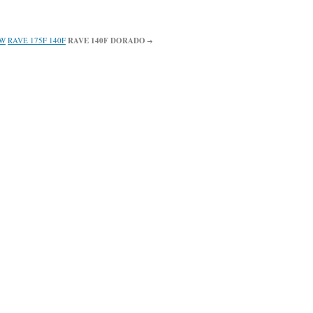
OW
RAVE 175F 140F
RAVE 140F DORADO