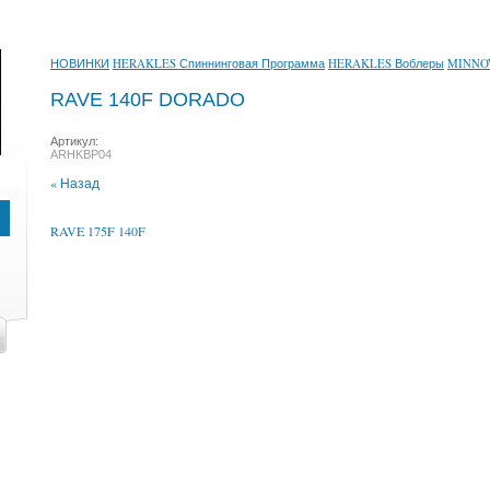
НОВИНКИ
HERAKLES Спиннинговая Программа
HERAKLES Воблеры
MINN
RAVE 140F DORADO
Артикул:
ARHKBP04
« Назад
RAVE 175F 140F