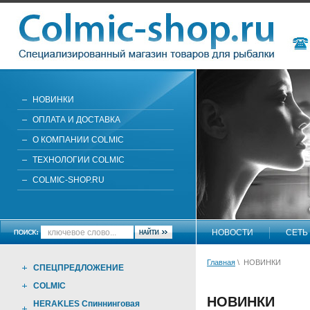
НОВИНКИ
ОПЛАТА И ДОСТАВКА
О КОМПАНИИ COLMIC
ТЕХНОЛОГИИ COLMIC
COLMIC-SHOP.RU
НОВОСТИ
СЕТЬ
Главная
\ НОВИНКИ
СПЕЦПРЕДЛОЖЕНИЕ
COLMIC
НОВИНКИ
HERAKLES Спиннинговая